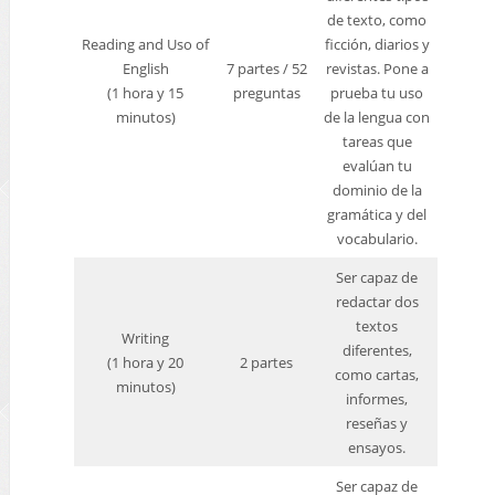
de texto, como
A2 Key
Reading and Uso of
ficción, diarios y
A2 Key for Schools
English
7 partes / 52
revistas. Pone a
B1 Preliminary
(1 hora y 15
preguntas
prueba tu uso
B1 Preliminary for Schools
minutos)
de la lengua con
B2 First
tareas que
B2 First for Schools
C1 Advanced
evalúan tu
C2 Proficiency
dominio de la
gramática y del
TKT
vocabulario.
Linguaskill
Ser capaz de
Acerca de nosotros
redactar dos
textos
Writing
Contáctanos
diferentes,
(1 hora y 20
2 partes
¿Quiénes Somos?
como cartas,
minutos)
Aviso de privacidad
informes,
reseñas y
ensayos.
Ser capaz de