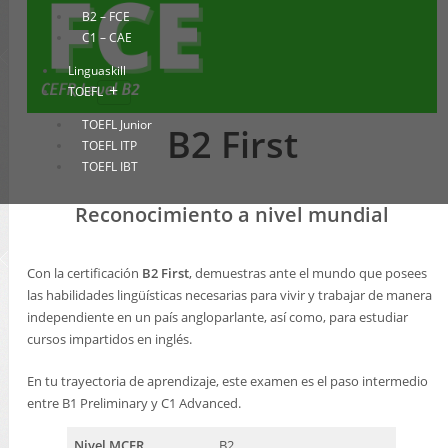
B2 – FCE
C1 – CAE
Linguaskill
TOEFL
TOEFL Junior
B2 First
TOEFL ITP
TOEFL IBT
TOEIC
Reconocimiento a nivel mundial
LanguageCert
Francés
Con la certificación
B2 First
, demuestras ante el mundo que posees
DELF
las habilidades lingüísticas necesarias para vivir y trabajar de manera
DALF
independiente en un país angloparlante, así como, para estudiar
TCF
cursos impartidos en inglés.
Alemán
En tu trayectoria de aprendizaje, este examen es el paso intermedio
Bright Deutsch
entre B1 Preliminary y C1 Advanced.
WiDaf
Nivel MCER
B2
Chino