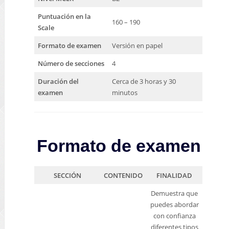
Puntuación en la
HSK
160 – 190
Scale
Español
Formato de examen
Versión en papel
Bright Spanish
DELE
Número de secciones
4
Duración del
Cerca de 3 horas y 30
Recursos
examen
minutos
Recursos
Examen Diagnóstico (Registro previo)
Certificaciones
Formato de examen
Cambridge
YLE
SECCIÓN
CONTENIDO
FINALIDAD
Pre-A1 Starter
Demuestra que
A1 Movers
puedes abordar
A2 Flyers
con confianza
Main Suite
diferentes tipos