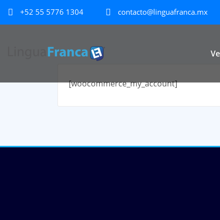
+52 55 5776 1304
contacto@linguafranca.mx
Ve
[woocommerce_my_account]